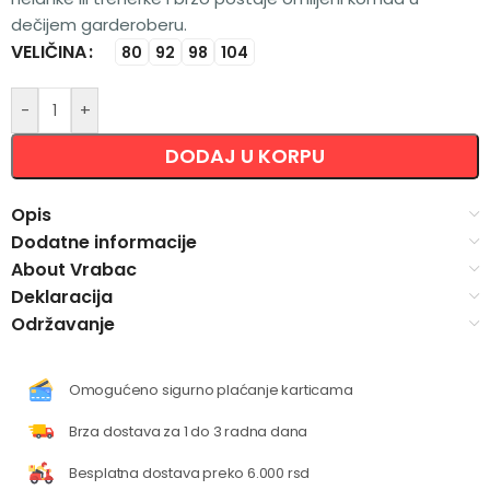
dečijem garderoberu.
VELIČINA
Alternative:
80
92
98
104
-
+
DODAJ U KORPU
Opis
Dodatne informacije
About Vrabac
Deklaracija
Održavanje
Omogućeno sigurno plaćanje karticama
Brza dostava za 1 do 3 radna dana
Besplatna dostava preko 6.000 rsd