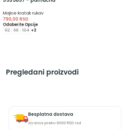
3535837 – pamučna
majica na bretele
Majice kratak rukav
790,00
RSD
Odaberite Opcije
92
98
104
+3
Pregledani proizvodi
Besplatna dostava
za iznos preko 6000 RSD rsd