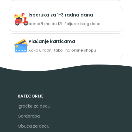
Isporuka za 1-3 radna dana
porudžbine do 12h šalju se istog dana
Plaćanje karticama
Kako u radnji tako i na online shopu
KATEGORIJE
Igračke za decu
Garderoba
Obuća za decu