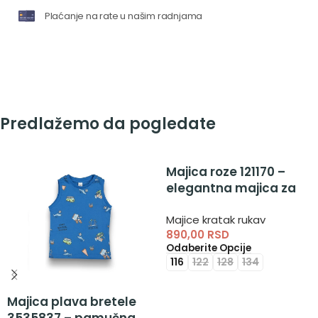
Plaćanje na rate u našim radnjama
Predlažemo da pogledate
Majica roze 121170 –
elegantna majica za
devojčice
Majice kratak rukav
890,00
RSD
Odaberite Opcije
116
122
128
134
Majica plava bretele