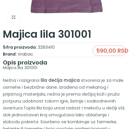
Zumiraj sliku
Majica lila 301001
3293410
Šifra proizvoda:
590,00
RSD
Vrabac
Brand:
Opis proizvoda
Majica lila 301001
Nežna i razigrana
lila dečija majica
stvorena je za male
osmehe i bezbrižne dane. Izrađena od mekanog i
prijatnog materijala, nežna je prema dečijoj koži i pruža
potpunu udobnost tokom igre, šetnje i svakodnevnih
avantura.Topla lila boja unosi radost i mekoću u dečiji stil,
dok jednostavan kroj omogućava lako oblačenje i
slobodu pokreta. Savršeno se kombinuje uz farmerke,
helanke ili trenerke i brzo postaje omiljeni komad u