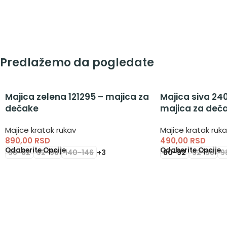
Predlažemo da pogledate
Majica zelena 121295 – majica za
Majica siva 2
dečake
majica za deč
Majice kratak rukav
Majice kratak ruk
890,00
RSD
490,00
RSD
Odaberite Opcije
Odaberite Opcije
56-62
92-98
140-146
+3
80-92
92-98
9