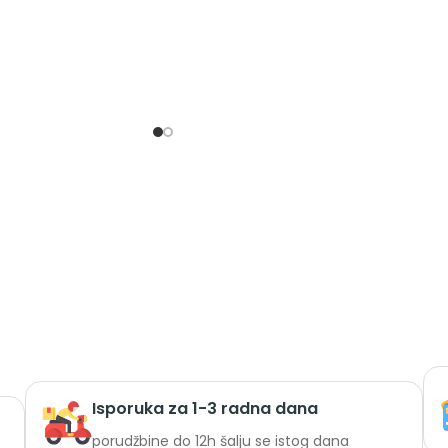
Isporuka za 1-3 radna dana
porudžbine do 12h šalju se istog dana