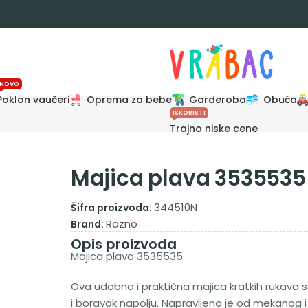
NOVO
Poklon vaučeri
Oprema za bebe
Garderoba
Obuća
ISKORISTI
Trajno niske cene
Majica plava 3535535
344510N
Šifra proizvoda:
Razno
Brand:
Opis proizvoda
Majica plava 3535535
Ova udobna i praktična majica kratkih rukava s
i boravak napolju. Napravljena je od mekanog 