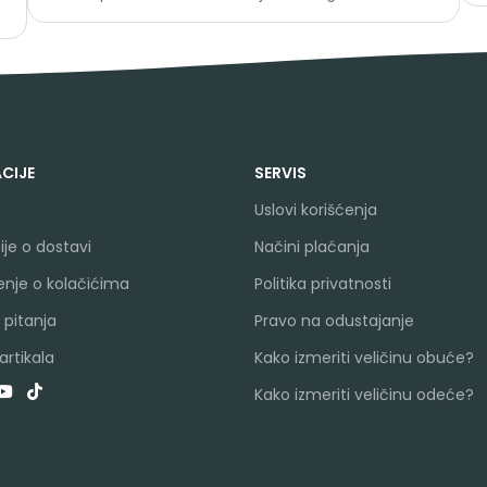
CIJE
SERVIS
Uslovi korišćenja
je o dostavi
Načini plaćanja
nje o kolačićima
Politika privatnosti
 pitanja
Pravo na odustajanje
rtikala
Kako izmeriti veličinu obuće?
Kako izmeriti veličinu odeće?