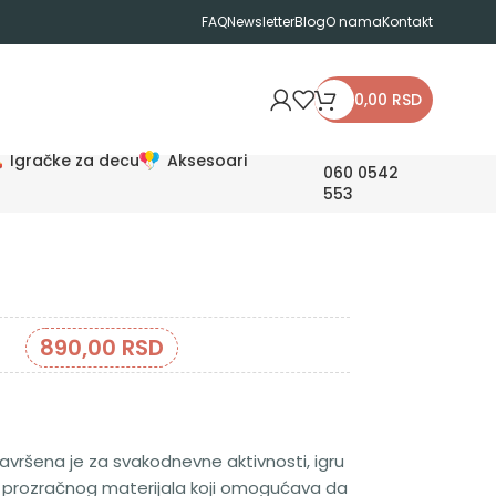
FAQ
Newsletter
Blog
O nama
Kontakt
0,00
RSD
Igračke za decu
Aksesoari
060 0542
553
890,00
RSD
avršena je za svakodnevne aktivnosti, igru
i prozračnog materijala koji omogućava da