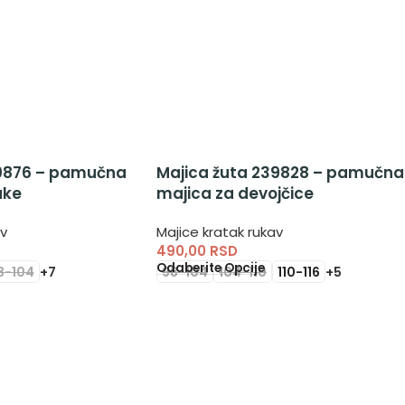
40876 – pamučna
Majica žuta 239828 – pamučna
ake
majica za devojčice
av
Majice kratak rukav
490,00
RSD
Odaberite Opcije
8-104
+7
98-104
104-110
110-116
+5