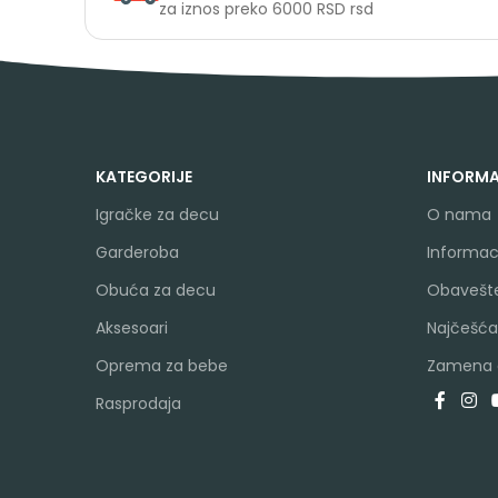
za iznos preko 6000 RSD rsd
KATEGORIJE
INFORMA
Igračke za decu
O nama
Garderoba
Informaci
Obuća za decu
Obavešte
Aksesoari
Najčešća
Oprema za bebe
Zamena a
Rasprodaja