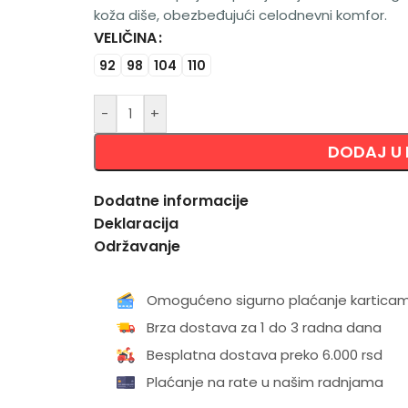
koža diše, obezbeđujući celodnevni komfor.
VELIČINA
Alternative:
92
98
104
110
-
+
DODAJ U
Dodatne informacije
Deklaracija
Održavanje
Omogućeno sigurno plaćanje kartica
Brza dostava za 1 do 3 radna dana
Besplatna dostava preko 6.000 rsd
Plaćanje na rate u našim radnjama