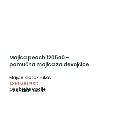
Majica peach 120540 –
pamučna majica za devojčice
Majice kratak rukav
1.390,00
RSD
Odaberite Opcije
128
140
152