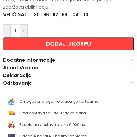
zadržava oblik i boju.
VELIČINA
Alternative:
80
86
92
98
104
110
-
+
DODAJ U KORPU
Dodatne informacije
About Vrabac
Deklaracija
Održavanje
Omogućeno sigurno plaćanje karticama
Brza dostava za 1 do 3 radna dana
Besplatna dostava preko 6.000 rsd
Plaćanje na rate u našim radnjama