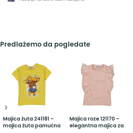
Predlažemo da pogledate
Majica žuta 241181 –
Majica roze 121170 –
majica žuta pamučna
elegantna majica za
devojčice