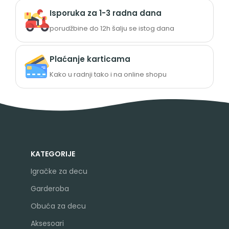
Isporuka za 1-3 radna dana
porudžbine do 12h šalju se istog dana
Plaćanje karticama
Kako u radnji tako i na online shopu
KATEGORIJE
Igračke za decu
Garderoba
Obuća za decu
Aksesoari