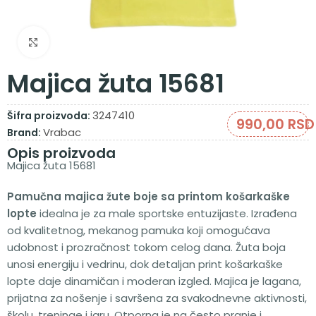
Zumiraj sliku
Majica žuta 15681
3247410
Šifra proizvoda:
990,00
RSD
Vrabac
Brand:
Opis proizvoda
Majica žuta 15681
Pamučna majica žute boje sa printom košarkaške
lopte
idealna je za male sportske entuzijaste. Izrađena
od kvalitetnog, mekanog pamuka koji omogućava
udobnost i prozračnost tokom celog dana. Žuta boja
unosi energiju i vedrinu, dok detaljan print košarkaške
lopte daje dinamičan i moderan izgled. Majica je lagana,
prijatna za nošenje i savršena za svakodnevne aktivnosti,
školu, treninge i igru. Otporna je na često pranje i