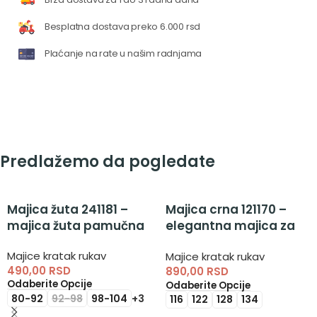
Besplatna dostava preko 6.000 rsd
Plaćanje na rate u našim radnjama
Predlažemo da pogledate
Majica žuta 241181 –
Majica crna 121170 –
majica žuta pamučna
elegantna majica za
devojčice
Majice kratak rukav
Majice kratak rukav
490,00
RSD
890,00
RSD
Odaberite Opcije
Odaberite Opcije
80-92
92-98
98-104
+3
116
122
128
134