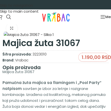
Skip to navigation
Skip to main content
Me
Početna
/
Garderoba
/
Majice
/
Majice kratak rukav
Zumiraj sliku
Majica žuta 31067
3223010
Šifra proizvoda:
1.190,00
RS
Vrabac
Brand:
Opis proizvoda
Majica žuta 31067
Pamučna žuta majica sa flamingom i „Pool Party“
natpisom
savršen je izbor za letnje i razigrane
kombinacije. Izrađena od kvalitetnog, mekanog pamuka
koji pruža udobnost i prozračnost tokom celog dana.
Žuta boja donosi vedar i energičan izgled, dok upečatljiv