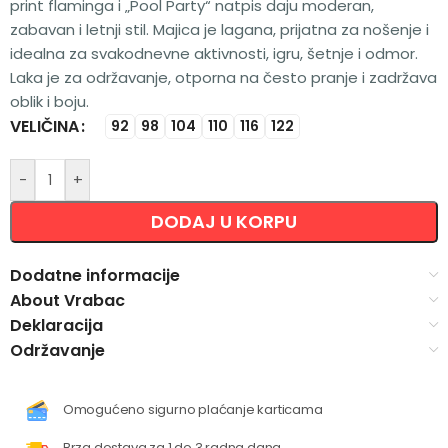
print flaminga i „Pool Party“ natpis daju moderan,
zabavan i letnji stil. Majica je lagana, prijatna za nošenje i
idealna za svakodnevne aktivnosti, igru, šetnje i odmor.
Laka je za održavanje, otporna na često pranje i zadržava
oblik i boju.
VELIČINA
Alternative:
92
98
104
110
116
122
-
+
DODAJ U KORPU
Dodatne informacije
About Vrabac
Deklaracija
Održavanje
Omogućeno sigurno plaćanje karticama
Brza dostava za 1 do 3 radna dana