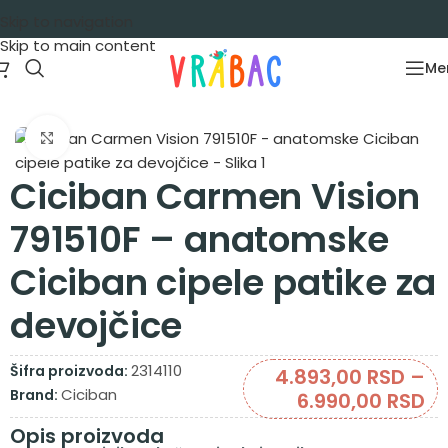
Skip to navigation
Skip to main content
Me
Početna
/
Obuća
/
Cipela patike
Zumiraj sliku
Ciciban Carmen Vision
791510F – anatomske
Ciciban cipele patike za
devojčice
2314110
Šifra proizvoda:
4.893,00
RSD
–
Ciciban
Brand:
6.990,00
RSD
Opis proizvoda