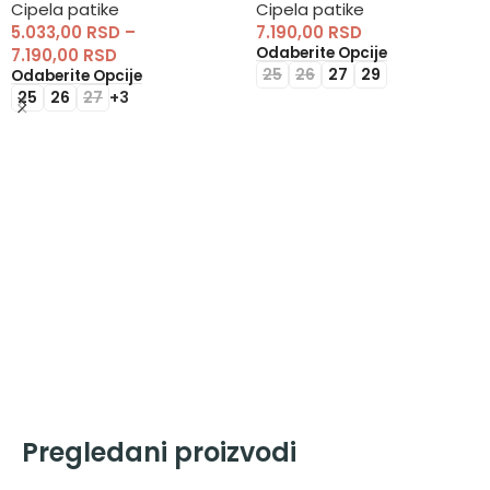
Cipela patike
Cipela patike
devojčice
devojčice
5.033,00
RSD
–
7.190,00
RSD
Odaberite Opcije
7.190,00
RSD
25
26
27
29
Odaberite Opcije
25
26
27
+3
Pregledani proizvodi