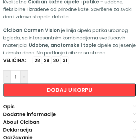
Kvalitetne
Ciciban kožne cipele i patike
– udobne,
fleksibilne i izrađene od prirodne kože. Savršene za svaki
dan i zdravo stopalo deteta.
Ciciban Carmen Vision
je linija cipela patika urbanog
izgleda, sa interesantnim kombinacijama svetlucavih
materijala.
Udobne, anatomske i tople
cipele za jesenje
i zimske dane. Na pertlanje i cibzar sa strane.
VELIČINA
Alternative:
28
29
30
31
-
+
DODAJ U KORPU
Opis
Dodatne informacije
About Ciciban
Deklaracija
Održavanje