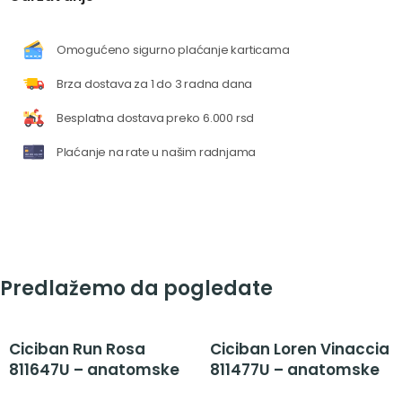
Omogućeno sigurno plaćanje karticama
Brza dostava za 1 do 3 radna dana
Besplatna dostava preko 6.000 rsd
Plaćanje na rate u našim radnjama
Predlažemo da pogledate
Ciciban Run Rosa
Ciciban Loren Vinaccia
811647U – anatomske
811477U – anatomske
cipela patike za
cipela patike za