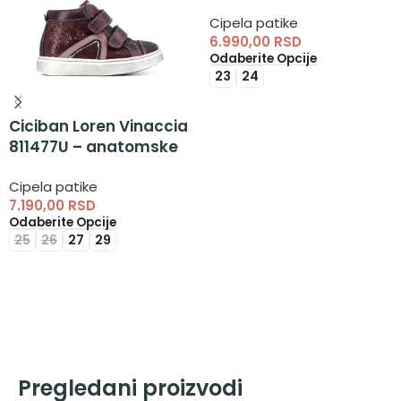
anatomske cipele za
Cipela patike
devojčice
6.990,00
RSD
Odaberite Opcije
23
24
Ciciban Loren Vinaccia
811477U – anatomske
cipela patike za
Cipela patike
devojčice
7.190,00
RSD
Odaberite Opcije
25
26
27
29
Pregledani proizvodi