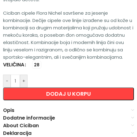
Ciciban cipele Flora Nichel savršene za jesenje
kombinacije. Dečije cipele ove linije izrađene su od kože u
kombinaciji sa drugim materijalima koji pružaju udobnost i
mekoću koraka, a poseban đon omogućava dodatnu
elastičnost. Kombinacije boja i modernih linija čini ovu
liniju veselom i razigranom, a odlično se kombinuju sa
sportsko-elegantnim, ali i svečanijim kombinacijama.
VELIČINA
Alternative:
28
-
+
DODAJ U KORPU
Opis
Dodatne informacije
About Ciciban
Deklaracija