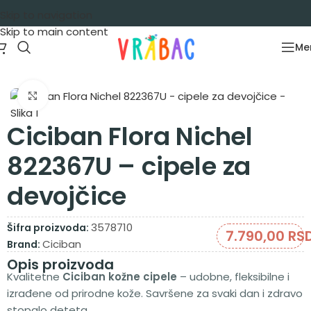
Skip to navigation
Skip to main content
Me
Početna
/
Obuća
/
Cipela patike
Zumiraj sliku
Ciciban Flora Nichel
822367U – cipele za
devojčice
3578710
Šifra proizvoda:
7.790,00
RS
Ciciban
Brand:
Opis proizvoda
Kvalitetne
Ciciban kožne cipele
– udobne, fleksibilne i
izrađene od prirodne kože. Savršene za svaki dan i zdravo
stopalo deteta.