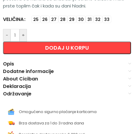
prste toplim čak i kada su dani hladni.
VELIČINA
Alternative:
25
26
27
28
29
30
31
32
33
-
+
DODAJ U KORPU
Opis
Dodatne informacije
About Ciciban
Deklaracija
Održavanje
Omogućeno sigurno plaćanje karticama
Brza dostava za 1 do 3 radna dana