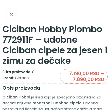
Zumiraj sliku
Ciciban Hobby Piombo
772911F – udobne
Ciciban cipele za jesen i
zimu za dečake
8
Šifra proizvoda:
7.190,00
RSD
–
Ciciban
Brand:
7.890,00
RSD
Opis proizvoda
Ciciban Hobbi
je linija koja je specijalno dizajnirana Za
dečake koji vole
moderne i udobne cipele
. Udobna
postava od flanela sa unutrašnje strane održava male