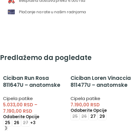
Besplatna dostava preko 6.000 rsd
Plaćanje na rate u našim radnjama
Predlažemo da pogledate
Ciciban Run Rosa
Ciciban Loren Vinaccia
811647U – anatomske
811477U – anatomske
cipela patike za
cipela patike za
Cipela patike
Cipela patike
devojčice
devojčice
5.033,00
RSD
–
7.190,00
RSD
Odaberite Opcije
7.190,00
RSD
25
26
27
29
Odaberite Opcije
25
26
27
+3