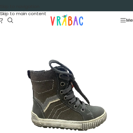
Skip to navigation
Skip to main content
Me
Početna
/
Obuća
/
Cipela patike