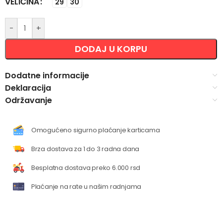
VELIČINA
Alternative:
29
30
-
+
DODAJ U KORPU
Dodatne informacije
Deklaracija
Održavanje
Omogućeno sigurno plaćanje karticama
Brza dostava za 1 do 3 radna dana
Besplatna dostava preko 6.000 rsd
Plaćanje na rate u našim radnjama