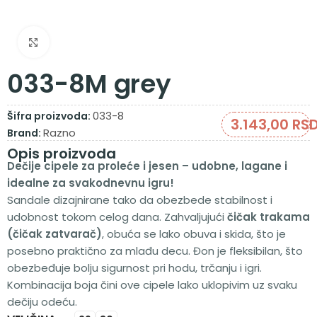
Zumiraj sliku
033-8M grey
033-8
Šifra proizvoda:
3.143,00
RS
Razno
Brand:
Opis proizvoda
Dečije cipele za proleće i jesen – udobne, lagane i
idealne za svakodnevnu igru!
Sandale dizajnirane tako da obezbede stabilnost i
udobnost tokom celog dana. Zahvaljujući
čičak trakama
(čičak zatvarač)
, obuća se lako obuva i skida, što je
posebno praktično za mlađu decu. Đon je fleksibilan, što
obezbeđuje bolju sigurnost pri hodu, trčanju i igri.
Kombinacija boja čini ove cipele lako uklopivim uz svaku
dečiju odeću.