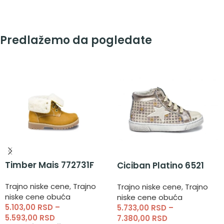
Predlažemo da pogledate
Timber Mais 772731F
Ciciban Platino 6521
Trajno niske cene
,
Trajno
Trajno niske cene
,
Trajno
niske cene obuća
niske cene obuća
5.103,00
RSD
–
5.733,00
RSD
–
5.593,00
RSD
7.380,00
RSD