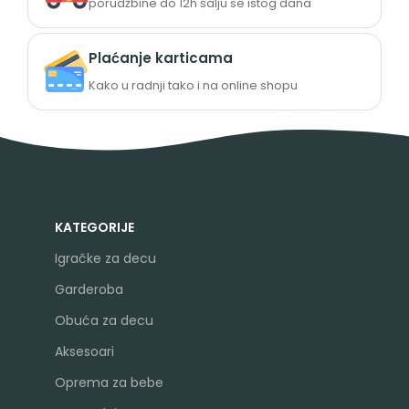
porudžbine do 12h šalju se istog dana
Plaćanje karticama
Kako u radnji tako i na online shopu
KATEGORIJE
Igračke za decu
Garderoba
Obuća za decu
Aksesoari
Oprema za bebe