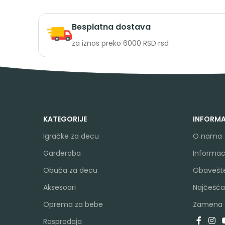
Besplatna dostava
za iznos preko 6000 RSD rsd
KATEGORIJE
INFORMA
Igračke za decu
O nama
Garderoba
Informaci
Obuća za decu
Obavešte
Aksesoari
Najčešća
Oprema za bebe
Zamena a
Rasprodaja