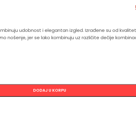
mbinuju udobnost i elegantan izgled. Izrađene su od kvalitetn
no nošenje, jer se lako kombinuju uz različite dečije kombinac
DODAJ U KORPU