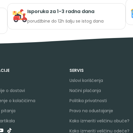
Isporuka za 1-3 radna dana
porudžbine do 12h šalju se istog dana
CIJE
SERVIS
Uslovi korišćenja
je o dostavi
Načini plaćanja
nje o kolačićima
Politika privatnosti
 pitanja
Pravo na odustajanje
rtikala
Kako izmeriti veličinu obuće?
Kako izmeriti veličinu odeće?