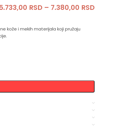
5.733,00
RSD
–
7.380,00
RSD
e kože i mekih materijala koji pružaju
ije.