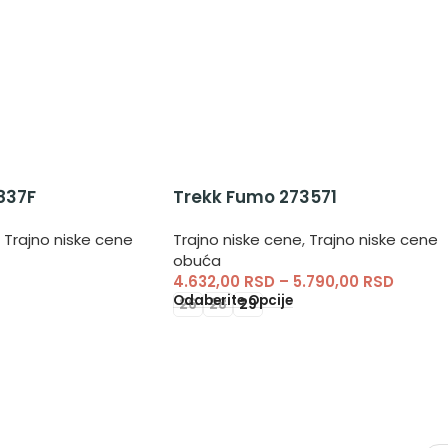
837F
Trekk Fumo 273571
Trajno niske cene
Trajno niske cene
,
Trajno niske cene
obuća
4.632,00
RSD
–
5.790,00
RSD
Odaberite Opcije
26
28
29