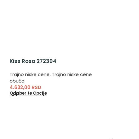
Kiss Rosa 272304
Mark Kaki 19
Trajno niske cene
,
Trajno niske cene
Trajno niske c
obuća
obuća
4.632,00
RSD
3.640,00
RSD
Odaberite Opcije
Odaberite Opci
24
35