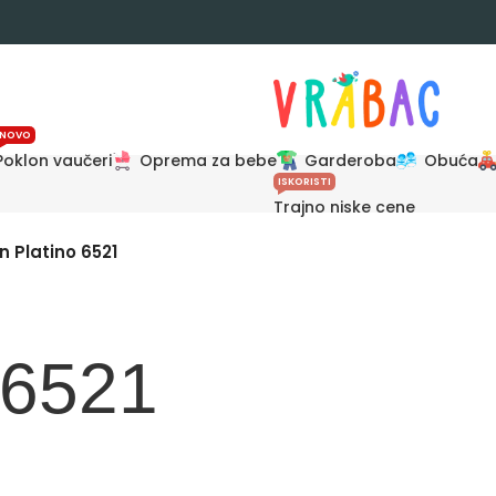
NOVO
Poklon vaučeri
Oprema za bebe
Garderoba
Obuća
ISKORISTI
Trajno niske cene
n Platino 6521
 6521