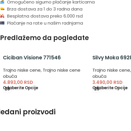
Omogućeno sigurno plaćanje karticama
Brza dostava za 1 do 3 radna dana
Besplatna dostava preko 6.000 rsd
Plaćanje na rate u našim radnjama
Predlažemo da pogledate
Ciciban Visione 771546
Silvy Moka 692
Trajno niske cene
,
Trajno niske cene
Trajno niske cene
,
obuća
obuća
4.893,00
RSD
3.490,00
RSD
Odaberite Opcije
Odaberite Opcije
28
25
ledani proizvodi