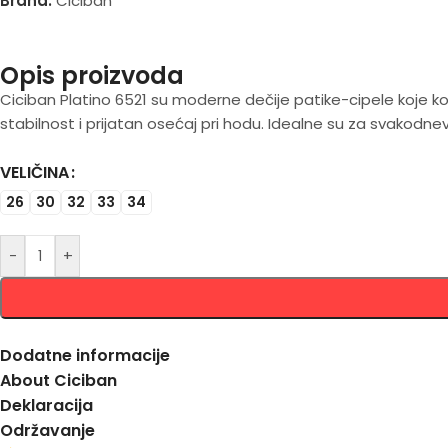
Brand:
Ciciban
Opis proizvoda
Ciciban Platino 6521 su moderne dečije patike-cipele koje ko
stabilnost i prijatan osećaj pri hodu. Idealne su za svakodnev
VELIČINA
Alternative:
26
30
32
33
34
-
+
Dodatne informacije
About Ciciban
Deklaracija
Održavanje