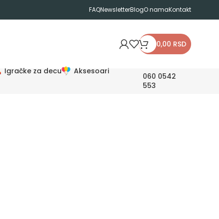
FAQ
Newsletter
Blog
O nama
Kontakt
0,00
RSD
Igračke za decu
Aksesoari
060 0542
553