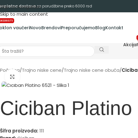
esplatna dostava
Skip to navigation
za porudžbine preko 6000 rsd
Skip to main content
SKORISTI
oklon vaučeri
Novo
Brendovi
Preporučujemo
Blog
Kontakt
Akcija
Početna
/
Trajno niske cene
/
Trajno niske cene obuća
/
Ciciba
Zumiraj sliku
Ciciban Platino
Šifra proizvoda:
111