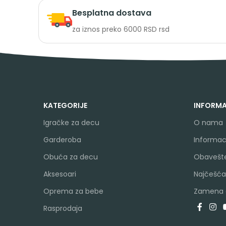
Besplatna dostava
za iznos preko 6000 RSD rsd
KATEGORIJE
INFORMA
Igračke za decu
O nama
Garderoba
Informaci
Obuća za decu
Obavešte
Aksesoari
Najčešća
Oprema za bebe
Zamena a
Rasprodaja