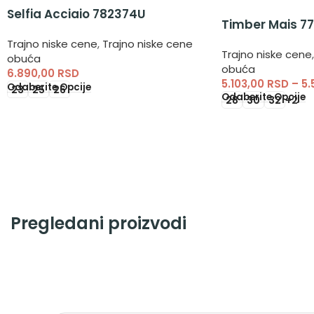
Selfia Acciaio 782374U
Timber Mais 77
Trajno niske cene
,
Trajno niske cene
Trajno niske cene
,
obuća
obuća
6.890,00
RSD
5.103,00
RSD
–
5.
Odaberite Opcije
23
25
26
Odaberite Opcije
28
30
32
+2
Pregledani proizvodi