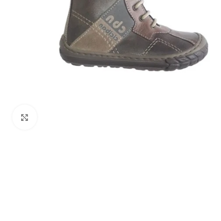
Zumiraj sliku