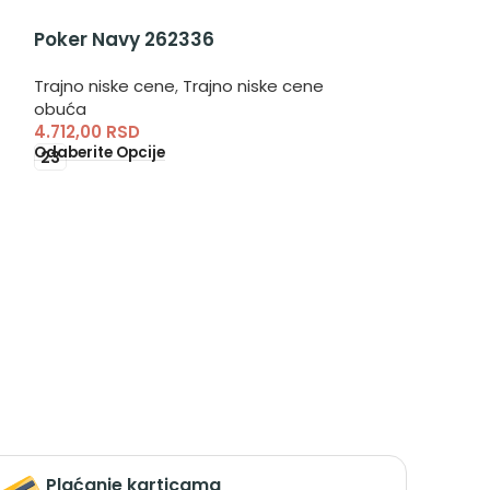
Poker Navy 262336
Ponza Corda
Trajno niske cene
,
Trajno niske cene
Trajno niske c
obuća
obuća
4.712,00
RSD
4.613,00
RSD
Odaberite Opcije
Odaberite Opci
23
25
26
27
+2
Plaćanje karticama