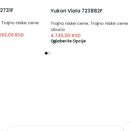
2731F
Yukon Viola 723882F
Trajno niske cene
Trajno niske cene
,
Trajno niske cene
obuća
593,00
RSD
4.745,00
RSD
Odaberite Opcije
31