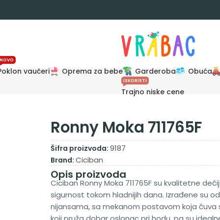
NOVO
Poklon vaučeri
Oprema za bebe
Garderoba
Obuća
ISKORISTI
Trajno niske cene
Ronny Moka 711765F
9187
Šifra proizvoda:
Ciciban
Brand:
Opis proizvoda
Ciciban Ronny Moka 711765F su kvalitetne deči
sigurnost tokom hladnijih dana. Izrađene su od 
nijansama, sa mekanom postavom koja čuva sto
koji pruža dobar oslonac pri hodu, pa su ideal