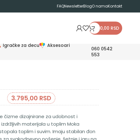
FAQ
Newsletter
Blog
O nama
Kontakt
0,00
RSD
Igračke za decu
Aksesoari
060 0542
553
3.795,00
RSD
je čizme dizajnirane za udobnost i
izdržljivih materijala u toplim Moka
pala toplim i suvim. Imaju stabilan đon
ne za svakodnevno nošenje, šetnje i igru na