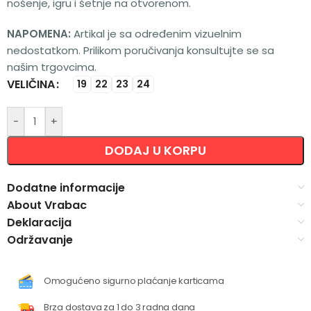
nošenje, igru i šetnje na otvorenom.
NAPOMENA:
Artikal je sa određenim vizuelnim
nedostatkom. Prilikom poručivanja konsultujte se sa
našim trgovcima.
VELIČINA
Alternative:
19
22
23
24
-
+
DODAJ U KORPU
Dodatne informacije
About Vrabac
Deklaracija
Održavanje
Omogućeno sigurno plaćanje karticama
Brza dostava za 1 do 3 radna dana