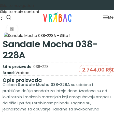
Skip to navigation
Skip to main content
Me
Početna
/
Trajno niske cene
/
Trajno niske cene obuća
Zumiraj sliku
Sandale Mocha 038-
228A
038-228
Šifra proizvoda:
2.744,00
RS
Vrabac
Brand:
Opis proizvoda
Ciciban
Sandale Mocha 038-228A
su udobne i
praktične dečije sandale za letnje dane. Izrađene su od
kvalitetnih i mekanih materijala koji omogućavaju stopalu
da diše i pružaju stabilnost pri hodu. Lagane su,
jednostavne za obuvanje i idealne za svakodnevno