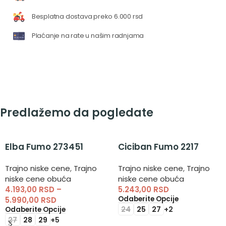
Besplatna dostava preko 6.000 rsd
Plaćanje na rate u našim radnjama
Predlažemo da pogledate
Elba Fumo 273451
Ciciban Fumo 2217
Trajno niske cene
,
Trajno
Trajno niske cene
,
Trajno
niske cene obuća
niske cene obuća
4.193,00
RSD
–
5.243,00
RSD
Odaberite Opcije
5.990,00
RSD
24
25
27
+2
Odaberite Opcije
27
28
29
+5