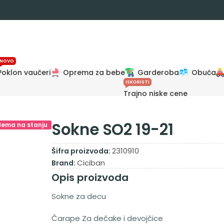
NOVO
Poklon vaučeri
Oprema za bebe
Garderoba
Obuća
ISKORISTI
Trajno niske cene
Sokne SO2 19-21
Nema na stanju
2310910
Šifra proizvoda:
Ciciban
Brand:
Opis proizvoda
Sokne za decu
Čarape Za dečake i devojčice