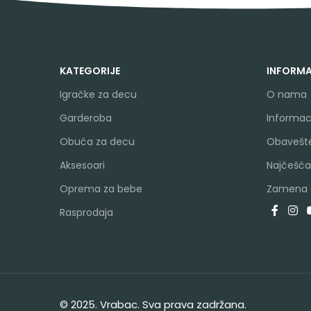
KATEGORIJE
INFORMA
Igračke za decu
O nama
Garderoba
Informaci
Obuća za decu
Obavešte
Aksesoari
Najčešća
Oprema za bebe
Zamena a
Rasprodaja
© 2025. Vrabac. Sva prava zadržana.