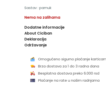
Sastav : pamuk
Nema na zalihama
Dodatne informacije
About Ciciban
Deklaracija
Održavanje
Omogućeno sigurno plaćanje kartica
Brza dostava za 1 do 3 radna dana
Besplatna dostava preko 6.000 rsd
Plaćanje na rate u našim radnjama