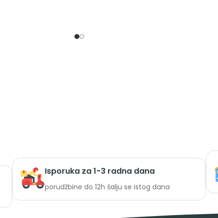
Isporuka za 1-3 radna dana
porudžbine do 12h šalju se istog dana