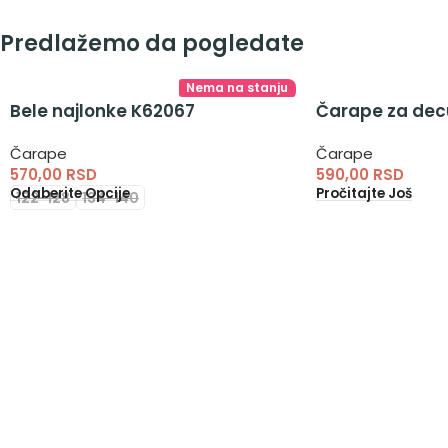
Predlažemo da pogledate
Nema na stanju
Bele najlonke K62067
Čarape za dec
Čarape
Čarape
570,00
RSD
590,00
RSD
Odaberite Opcije
Pročitajte Još
122-128
134-140