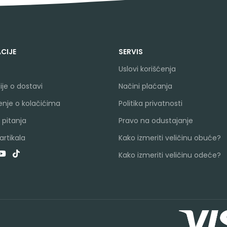
CIJE
SERVIS
Uslovi korišćenja
je o dostavi
Načini plaćanja
nje o kolačićima
Politika privatnosti
 pitanja
Pravo na odustajanje
rtikala
Kako izmeriti veličinu obuće?
Kako izmeriti veličinu odeće?