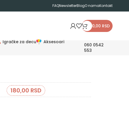
FAQ
Newsletter
Blog
O nama
Kontakt
0,00
RSD
Igračke za decu
Aksesoari
060 0542
553
180,00
RSD