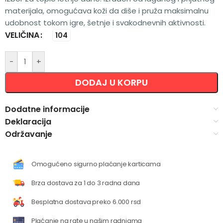
materijala, omogućava koži da diše i pruža maksimalnu
udobnost tokom igre, šetnje i svakodnevnih aktivnosti.
VELIČINA
Alternative:
104
-
+
DODAJ U KORPU
Dodatne informacije
Deklaracija
Održavanje
Omogućeno sigurno plaćanje karticama
Brza dostava za 1 do 3 radna dana
Besplatna dostava preko 6.000 rsd
Plaćanje na rate u našim radnjama