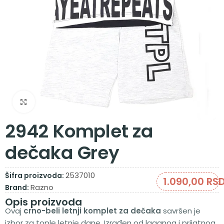
Zumiraj sliku
2942 Komplet za
dečaka Grey
2537010
Šifra proizvoda:
1.090,00
RS
Razno
Brand:
Opis proizvoda
Ovaj
crno-beli letnji komplet za dečaka
savršen je
izbor za tople letnje dane. Izrađen od laganog i prijatnog