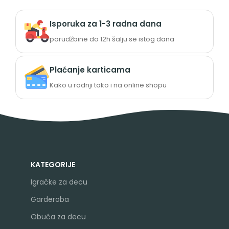
Isporuka za 1-3 radna dana
porudžbine do 12h šalju se istog dana
Plaćanje karticama
Kako u radnji tako i na online shopu
KATEGORIJE
Igračke za decu
Garderoba
Obuća za decu